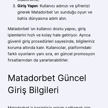
Giriş Yapın
: Kullanıcı adınızı ve şifrenizi
girerek Matadorbet ’un sunduğu oyun ve
bahis dünyasına adım atın.
Matadorbet ’un kullanıcı dostu yapısı, giriş
işlemlerini hızlı ve kolay hale getiriyor. Ayrıca
güvenli giriş prosedürleri sayesinde, bilgileriniz
koruma altında kalır. Kullanıcılar, platformdaki
farklı oyunların yanı sıra, en güncel promosyon
fırsatlarından da yararlanabilirler.
Matadorbet Güncel
Giriş Bilgileri
Matadorbet ’a kesintisiz erişim sağlamak için