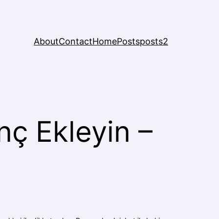
About
Contact
Home
Posts
posts2
nç Ekleyin –