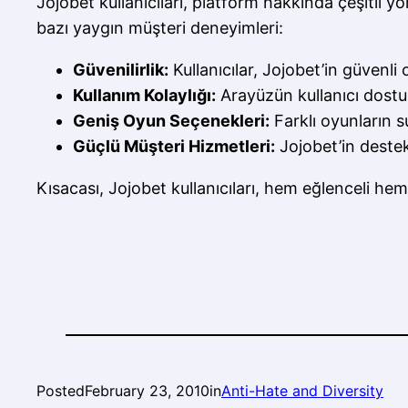
Jojobet kullanıcıları, platform hakkında çeşitli 
bazı yaygın müşteri deneyimleri:
Güvenilirlik:
Kullanıcılar, Jojobet’in güvenl
Kullanım Kolaylığı:
Arayüzün kullanıcı dostu
Geniş Oyun Seçenekleri:
Farklı oyunların su
Güçlü Müşteri Hizmetleri:
Jojobet’in destek
Kısacası, Jojobet kullanıcıları, hem eğlenceli he
Posted
February 23, 2010
in
Anti-Hate and Diversity