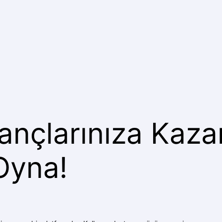
ançlarınıza Kaza
Oyna!