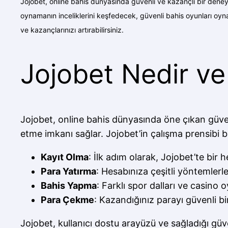
Jojobet, online bahis dünyasında güvenli ve kazançlı bir deneyi
oynamanın inceliklerini keşfedecek, güvenli bahis oyunları oynam
ve kazançlarınızı artırabilirsiniz.
Jojobet Nedir ve 
Jojobet, online bahis dünyasında öne çıkan güven
etme imkanı sağlar. Jojobet’in çalışma prensibi ba
Kayıt Olma
: İlk adım olarak, Jojobet’te bir 
Para Yatırma
: Hesabınıza çeşitli yöntemlerl
Bahis Yapma
: Farklı spor dalları ve casino 
Para Çekme
: Kazandığınız parayı güvenli bir
Jojobet, kullanıcı dostu arayüzü ve sağladığı güven