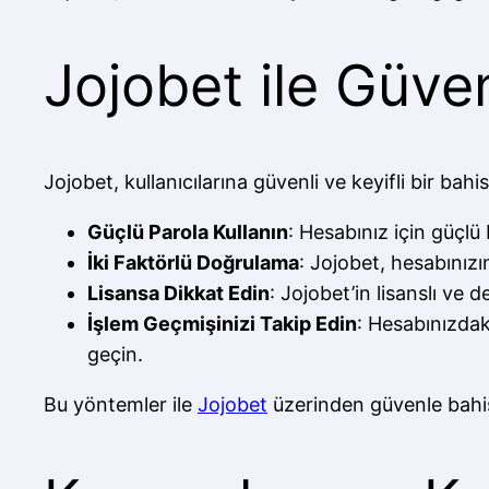
Jojobet ile Güve
Jojobet, kullanıcılarına güvenli ve keyifli bir ba
Güçlü Parola Kullanın
: Hesabınız için güçlü 
İki Faktörlü Doğrulama
: Jojobet, hesabınızı
Lisansa Dikkat Edin
: Jojobet’in lisanslı ve
İşlem Geçmişinizi Takip Edin
: Hesabınızdak
geçin.
Bu yöntemler ile
Jojobet
üzerinden güvenle bahis 