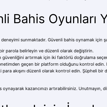
nli Bahis Oyunları 
his deneyimi sunmaktadır. Güvenli bahis oynamak için şu 
bir parola belirleyin ve düzenli olarak değiştirin.
n güvenliğini artırmak için iki faktörlü doğrulama seçene
 denetimden geçen bir platform olduğunu kontrol edin. Bu
i para akışını düzenli olarak kontrol edin. Şüpheli bir 
oynayarak kazancınızı artırabilirsiniz. Unutmayın, di