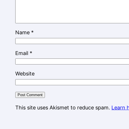
Name
*
Email
*
Website
This site uses Akismet to reduce spam.
Learn 