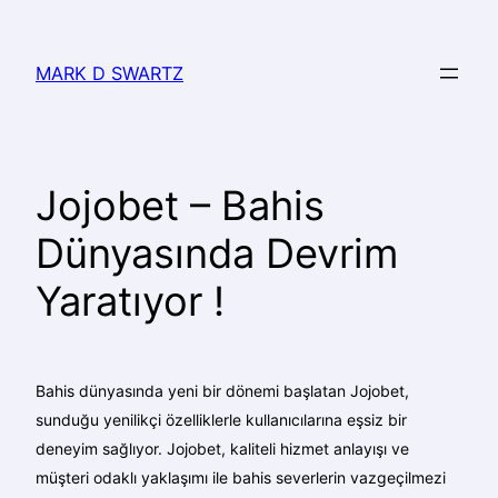
MARK D SWARTZ
Jojobet – Bahis
Dünyasında Devrim
Yaratıyor !
Bahis dünyasında yeni bir dönemi başlatan Jojobet,
sunduğu yenilikçi özelliklerle kullanıcılarına eşsiz bir
deneyim sağlıyor. Jojobet, kaliteli hizmet anlayışı ve
müşteri odaklı yaklaşımı ile bahis severlerin vazgeçilmezi