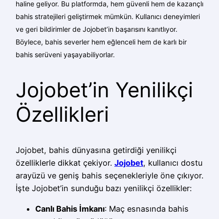
haline geliyor. Bu platformda, hem güvenli hem de kazançlı
bahis stratejileri geliştirmek mümkün. Kullanıcı deneyimleri
ve geri bildirimler de Jojobet’in başarısını kanıtlıyor.
Böylece, bahis severler hem eğlenceli hem de karlı bir
bahis serüveni yaşayabiliyorlar.
Jojobet’in Yenilikçi
Özellikleri
Jojobet, bahis dünyasına getirdiği yenilikçi
özelliklerle dikkat çekiyor.
Jojobet
, kullanıcı dostu
arayüzü ve geniş bahis seçenekleriyle öne çıkıyor.
İşte Jojobet’in sunduğu bazı yenilikçi özellikler:
Canlı Bahis İmkanı
: Maç esnasında bahis