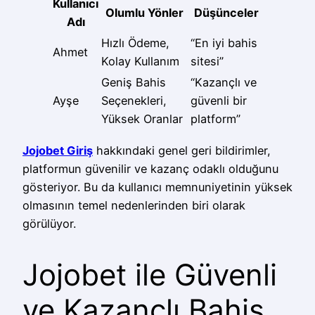
Kullanıcı
Olumlu Yönler
Düşünceler
Adı
Hızlı Ödeme,
“En iyi bahis
Ahmet
Kolay Kullanım
sitesi”
Geniş Bahis
“Kazançlı ve
Ayşe
Seçenekleri,
güvenli bir
Yüksek Oranlar
platform”
Jojobet Giriş
hakkındaki genel geri bildirimler,
platformun güvenilir ve kazanç odaklı olduğunu
gösteriyor. Bu da kullanıcı memnuniyetinin yüksek
olmasının temel nedenlerinden biri olarak
görülüyor.
Jojobet ile Güvenli
ve Kazançlı Bahis