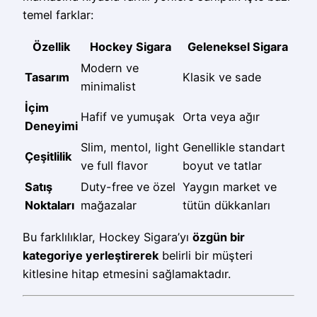
temel farklar:
Özellik
Hockey Sigara
Geleneksel Sigara
Modern ve
Tasarım
Klasik ve sade
minimalist
İçim
Hafif ve yumuşak
Orta veya ağır
Deneyimi
Slim, mentol, light
Genellikle standart
Çeşitlilik
ve full flavor
boyut ve tatlar
Satış
Duty-free ve özel
Yaygın market ve
Noktaları
mağazalar
tütün dükkanları
Bu farklılıklar, Hockey Sigara’yı
özgün bir
kategoriye yerleştirerek
belirli bir müşteri
kitlesine hitap etmesini sağlamaktadır.