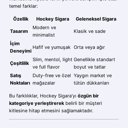
temel farklar:
Özellik
Hockey Sigara
Geleneksel Sigara
Modern ve
Tasarım
Klasik ve sade
minimalist
İçim
Hafif ve yumuşak
Orta veya ağır
Deneyimi
Slim, mentol, light
Genellikle standart
Çeşitlilik
ve full flavor
boyut ve tatlar
Satış
Duty-free ve özel
Yaygın market ve
Noktaları
mağazalar
tütün dükkanları
Bu farklılıklar, Hockey Sigara’yı
özgün bir
kategoriye yerleştirerek
belirli bir müşteri
kitlesine hitap etmesini sağlamaktadır.