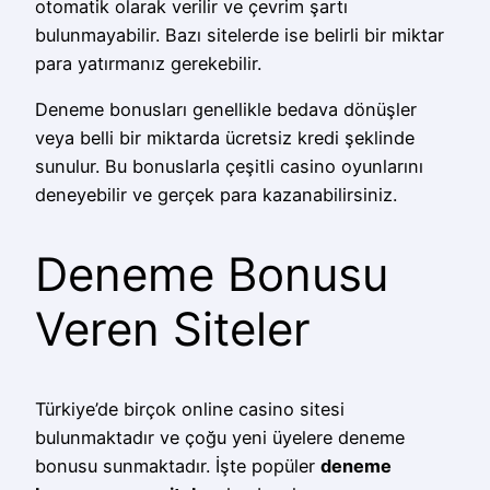
otomatik olarak verilir ve çevrim şartı
bulunmayabilir. Bazı sitelerde ise belirli bir miktar
para yatırmanız gerekebilir.
Deneme bonusları genellikle bedava dönüşler
veya belli bir miktarda ücretsiz kredi şeklinde
sunulur. Bu bonuslarla çeşitli casino oyunlarını
deneyebilir ve gerçek para kazanabilirsiniz.
Deneme Bonusu
Veren Siteler
Türkiye’de birçok online casino sitesi
bulunmaktadır ve çoğu yeni üyelere deneme
bonusu sunmaktadır. İşte popüler
deneme