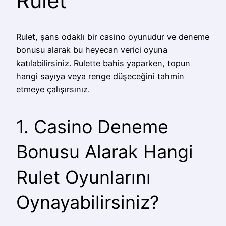
Rulet
Rulet, şans odaklı bir casino oyunudur ve deneme
bonusu alarak bu heyecan verici oyuna
katılabilirsiniz. Rulette bahis yaparken, topun
hangi sayıya veya renge düşeceğini tahmin
etmeye çalışırsınız.
1. Casino Deneme
Bonusu Alarak Hangi
Rulet Oyunlarını
Oynayabilirsiniz?