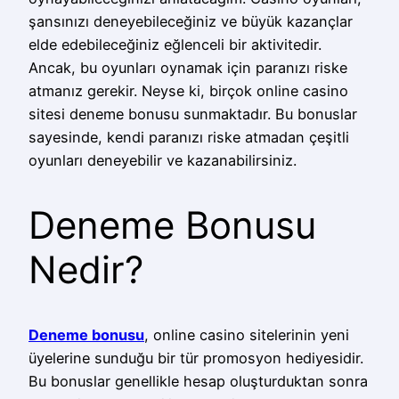
şansınızı deneyebileceğiniz ve büyük kazançlar
elde edebileceğiniz eğlenceli bir aktivitedir.
Ancak, bu oyunları oynamak için paranızı riske
atmanız gerekir. Neyse ki, birçok online casino
sitesi deneme bonusu sunmaktadır. Bu bonuslar
sayesinde, kendi paranızı riske atmadan çeşitli
oyunları deneyebilir ve kazanabilirsiniz.
Deneme Bonusu
Nedir?
Deneme bonusu
, online casino sitelerinin yeni
üyelerine sunduğu bir tür promosyon hediyesidir.
Bu bonuslar genellikle hesap oluşturduktan sonra