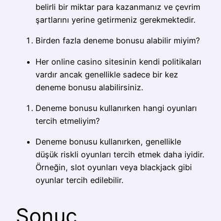
belirli bir miktar para kazanmanız ve çevrim
şartlarını yerine getirmeniz gerekmektedir.
Birden fazla deneme bonusu alabilir miyim?
Her online casino sitesinin kendi politikaları
vardır ancak genellikle sadece bir kez
deneme bonusu alabilirsiniz.
Deneme bonusu kullanırken hangi oyunları
tercih etmeliyim?
Deneme bonusu kullanırken, genellikle
düşük riskli oyunları tercih etmek daha iyidir.
Örneğin, slot oyunları veya blackjack gibi
oyunlar tercih edilebilir.
Sonuç