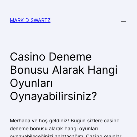
MARK D SWARTZ
Casino Deneme
Bonusu Alarak Hangi
Oyunları
Oynayabilirsiniz?
Merhaba ve hoş geldiniz! Bugün sizlere casino
deneme bonusu alarak hangi oyunları
oynayabileceğinizi anlatacağım. Casino oyunları,