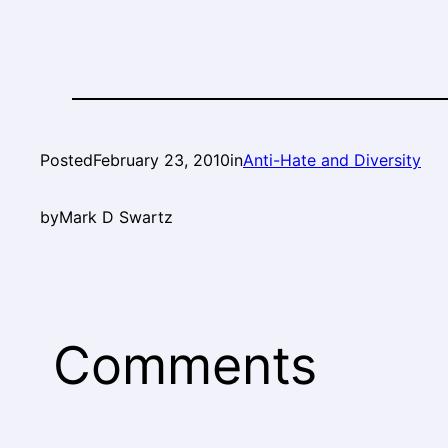
Posted
February 23, 2010
in
Anti-Hate and Diversity
by
Mark D Swartz
Comments