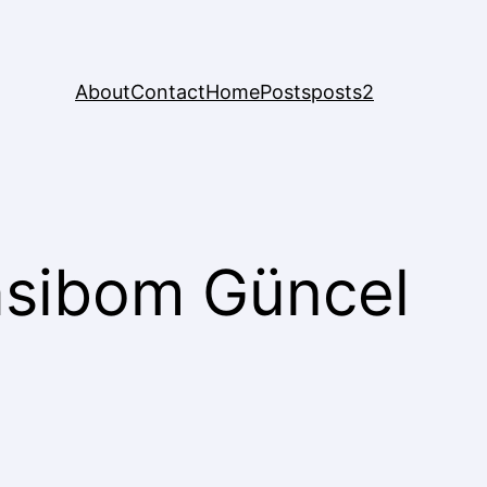
About
Contact
Home
Posts
posts2
asibom Güncel