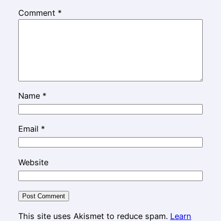
Comment
*
Name
*
Email
*
Website
This site uses Akismet to reduce spam.
Learn