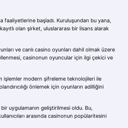
faaliyetlerine başladı. Kuruluşundan bu yana,
yıtlı olan şirket, uluslararası bir lisans alarak
nları ve canlı casino oyunları dahil olmak üzere
lenmesi, casinonun oyuncular için ilgi çekici ve
 işlemler modern şifreleme teknolojileri ile
andırıcılığı önlemek için oyunların adilliğini
ir uygulamanın geliştirilmesi oldu. Bu,
ullanıcıları arasında casinonun popülaritesini