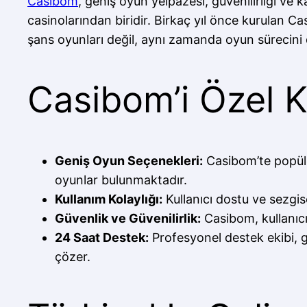
Casibom
, geniş oyun yelpazesi, güvenilirliği ve
casinolarından biridir. Birkaç yıl önce kurulan Ca
şans oyunları değil, aynı zamanda oyun sürecini
Casibom’i Özel K
Geniş Oyun Seçenekleri:
Casibom’te popüler
oyunlar bulunmaktadır.
Kullanım Kolaylığı:
Kullanıcı dostu ve sezgise
Güvenlik ve Güvenilirlik:
Casibom, kullanıcı v
24 Saat Destek:
Profesyonel destek ekibi, g
çözer.