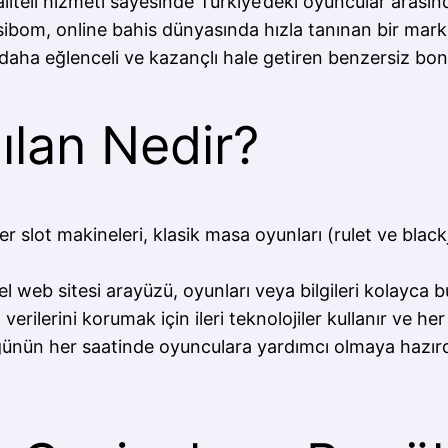
 kaliteli hizmeti sayesinde Türkiye’deki oyuncular aras
sibom, online bahis dünyasında hızla tanınan bir marka 
 daha eğlenceli ve kazançlı hale getiren benzersiz b
ılan Nedir?
 slot makineleri, klasik masa oyunları (rulet ve black
l web sitesi arayüzü, oyunları veya bilgileri kolayca b
erilerini korumak için ileri teknolojiler kullanır ve her 
ünün her saatinde oyunculara yardımcı olmaya hazırdır