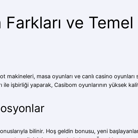
 Farkları ve Temel 
te slot makineleri, masa oyunları ve canlı casino oyunl
 ile işbirliği yaparak, Casibom oyunlarının yüksek kalit
mosyonlar
nuslarıyla bilinir. Hoş geldin bonusu, yeni başlayanla