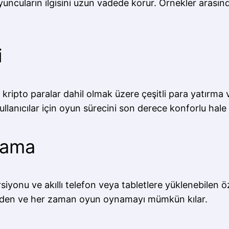
uncuların ilgisini uzun vadede korur. Örnekler arasın
i
 kripto paralar dahil olmak üzere çeşitli para yatırm
 kullanıcılar için oyun sürecini son derece konforlu hale 
lama
siyonu ve akıllı telefon veya tabletlere yüklenebilen ö
r yerden ve her zaman oyun oynamayı mümkün kılar.