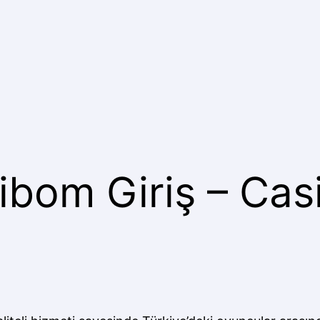
ibom Giriş – Ca