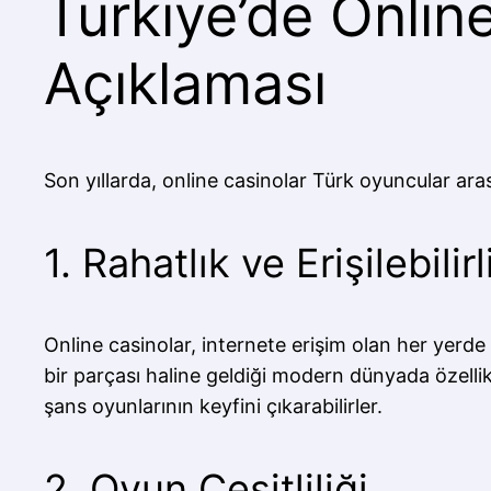
Türkiye’de Online
Açıklaması
Son yıllarda, online casinolar Türk oyuncular ar
1. Rahatlık ve Erişilebilirl
Online casinolar, internete erişim olan her yerd
bir parçası haline geldiği modern dünyada özellik
şans oyunlarının keyfini çıkarabilirler.
2. Oyun Çeşitliliği