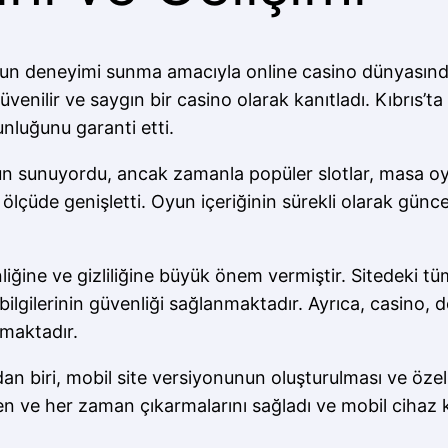
un deneyimi sunma amacıyla online casino dünyasında 
ilir ve saygın bir casino olarak kanıtladı. Kıbrıs’ta ka
nluğunu garanti etti.
n sunuyordu, ancak zamanla popüler slotlar, masa oyu
lçüde genişletti. Oyun içeriğinin sürekli olarak güncel
iğine ve gizliliğine büyük önem vermiştir. Sitedeki tüm
lgilerinin güvenliği sağlanmaktadır. Ayrıca, casino, dol
pmaktadır.
 biri, mobil site versiyonunun oluşturulması ve özel b
en ve her zaman çıkarmalarını sağladı ve mobil cihaz k