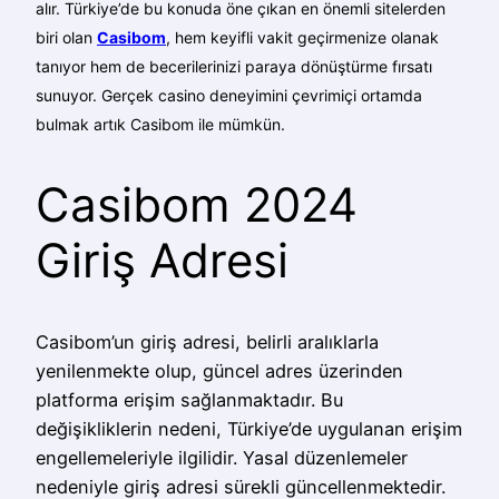
alır. Türkiye’de bu konuda öne çıkan en önemli sitelerden
biri olan
Casibom
, hem keyifli vakit geçirmenize olanak
tanıyor hem de becerilerinizi paraya dönüştürme fırsatı
sunuyor. Gerçek casino deneyimini çevrimiçi ortamda
bulmak artık Casibom ile mümkün.
Casibom 2024
Giriş Adresi
Casibom’un giriş adresi, belirli aralıklarla
yenilenmekte olup, güncel adres üzerinden
platforma erişim sağlanmaktadır. Bu
değişikliklerin nedeni, Türkiye’de uygulanan erişim
engellemeleriyle ilgilidir. Yasal düzenlemeler
nedeniyle giriş adresi sürekli güncellenmektedir.