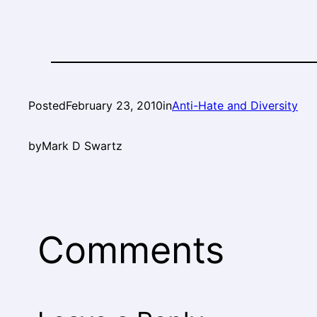
Posted
February 23, 2010
in
Anti-Hate and Diversity
by
Mark D Swartz
Comments