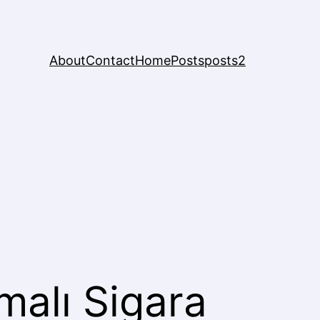
About
Contact
Home
Posts
posts2
alı Sigara