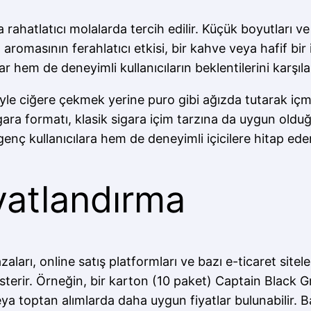
a rahatlatıcı molalarda tercih edilir. Küçük boyutları ve
m aromasının ferahlatıcı etkisi, bir kahve veya hafif 
r hem de deneyimli kullanıcıların beklentilerini karşıla
iyle ciğere çekmek yerine puro gibi ağızda tutarak içm
igara formatı, klasik sigara içim tarzına da uygun olduğ
enç kullanıcılara hem de deneyimli içicilere hitap eder
yatlandırma
rı, online satış platformları ve bazı e-ticaret siteleri 
terir. Örneğin, bir karton (10 paket) Captain Black Gra
 toptan alımlarda daha uygun fiyatlar bulunabilir. Baz