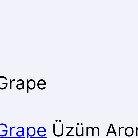
 Grape
 Grape
Üzüm Arom