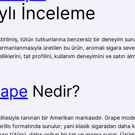
lı İnceleme
ilmiş, tütün tutkunlarına benzersiz bir deneyim sunan 
rmanlanmasıyla üretilen bu ürün, aromalı sigara seven
lerini, tat profilini, kullanım deneyimini ve satın alm
rape
Nedir?
alitesiyle tanınan bir Amerikan markasıdır. Grape mod
arillo formatında sunulur; yani klasik sigaradan daha ka
eki puro tütünü, daha yoğun bir tat ve aroma sunar. Üz