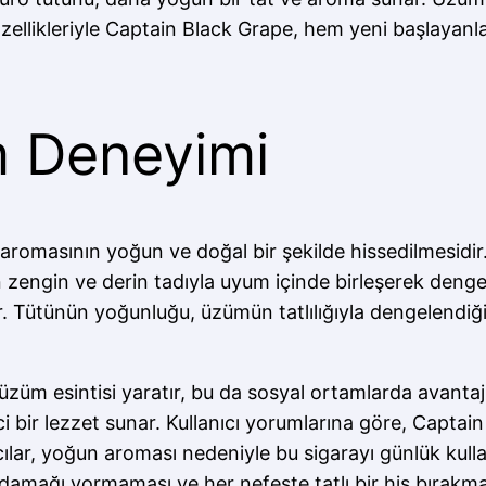
u özellikleriyle Captain Black Grape, hem yeni başlayanl
im Deneyimi
aromasının yoğun ve doğal bir şekilde hissedilmesidir. 
 zengin ve derin tadıyla uyum içinde birleşerek dengel
rir. Tütünün yoğunluğu, üzümün tatlılığıyla dengelendiğ
üzüm esintisi yaratır, bu da sosyal ortamlarda avantaj
ci bir lezzet sunar. Kullanıcı yorumlarına göre, Captai
anıcılar, yoğun aroması nedeniyle bu sigarayı günlük kul
amağı yormaması ve her nefeste tatlı bir his bırakması